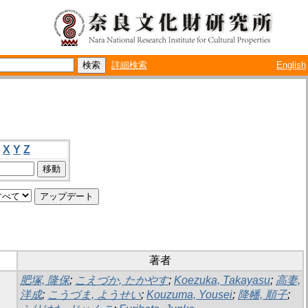
詳細検索
English
X
Y
Z
著者
肥塚, 隆保
;
こえづか, たかやす
;
Koezuka, Takayasu
;
高妻,
洋成
;
こうづま, ようせい
;
Kouzuma, Yousei
;
降幡, 順子
;