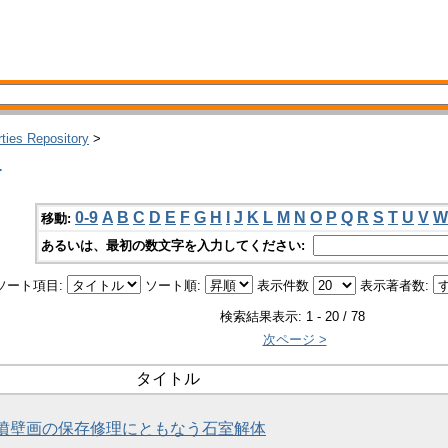
rties Repository
>
す
0-9
A
B
C
D
E
F
G
H
I
J
K
L
M
N
O
P
Q
R
S
T
U
V
W
移動:
あるいは、最初の数文字を入力してください:
ソート項目:
ソート順:
表示件数
表示著者数:
検索結果表示: 1 - 20 / 78
次ページ >
タイトル
古墳壁画の保存修理にともなう石室解体