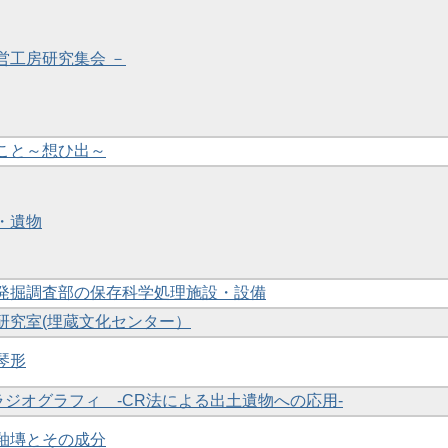
官営工房研究集会 －
とこと～想ひ出～
構・遺物
跡発掘調査部の保存科学処理施設・設備
学研究室(埋蔵文化センター）
琴形
線ラジオグラフィ -CR法による出土遺物への応用-
緑釉塼とその成分