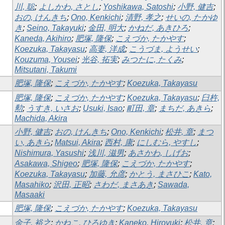
川, 聡
;
よしかわ, さとし
;
Yoshikawa, Satoshi
;
小野, 健吉
;
おの, けんきち
;
Ono, Kenkichi
;
清野, 孝之
;
せいの, たかゆ
き
;
Seino, Takayuki
;
金田, 明大
;
かねだ, あきひろ
;
Kaneda, Akihiro
;
肥塚, 隆保
;
こえづか, たかやす
;
Koezuka, Takayasu
;
高妻, 洋成
;
こうづま, ようせい
;
Kouzuma, Yousei
;
光谷, 拓実
;
みつたに, たくみ
;
Mitsutani, Takumi
肥塚, 隆保
;
こえづか, たかやす
;
Koezuka, Takayasu
肥塚, 隆保
;
こえづか, たかやす
;
Koezuka, Takayasu
;
臼杵,
勲
;
うすき, いさお
;
Usuki, Isao
;
町田, 章
;
まちだ, あきら
;
Machida, Akira
小野, 健吉
;
おの, けんきち
;
Ono, Kenkichi
;
松井, 章
;
まつ
い, あきら
;
Matsui, Akira
;
西村, 康
;
にしむら, やすし
;
Nishimura, Yasushi
;
浅川, 滋男
;
あさかわ, しげお
;
Asakawa, Shigeo
;
肥塚, 隆保
;
こえづか, たかやす
;
Koezuka, Takayasu
;
加藤, 允彦
;
かとう, まさひこ
;
Kato,
Masahiko
;
沢田, 正昭
;
さわだ, まさあき
;
Sawada,
Masaaki
肥塚, 隆保
;
こえづか, たかやす
;
Koezuka, Takayasu
金子, 裕之
;
かねこ, ひろゆき
;
Kaneko, Hiroyuki
;
松井, 章
;