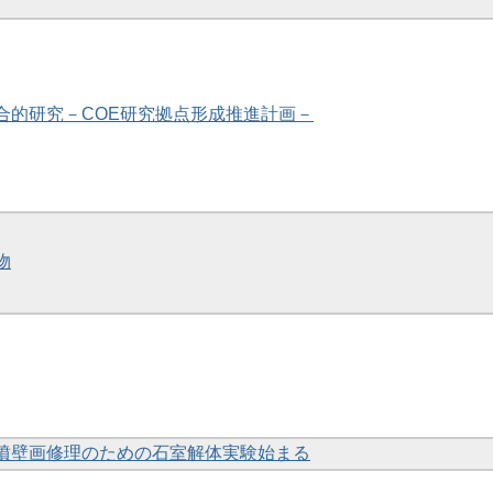
総合的研究－COE研究拠点形成推進計画－
物
塚古墳壁画修理のための石室解体実験始まる