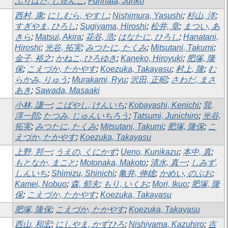
ふりはた, じゅんこ
;
Furihata, Junko
西村, 康
;
にしむら, やすし
;
Nishimura, Yasushi
;
杉山, 洋
;
すぎやま, ひろし
;
Sugiyama, Hiroshi
;
松井, 章
;
まつい, あ
きら
;
Matsui, Akira
;
花谷, 浩
;
はなたに, ひろし
;
Hanatani,
Hiroshi
;
光谷, 拓実
;
みつたに, たくみ
;
Mitsutani, Takumi
;
金子, 裕之
;
かねこ, ひろゆき
;
Kaneko, Hiroyuki
;
肥塚, 隆
保
;
こえづか, たかやす
;
Koezuka, Takayasu
;
村上, 隆
;
む
らかみ, りゅう
;
Murakami, Ryu
;
沢田, 正昭
;
さわだ, まさ
あき
;
Sawada, Masaaki
小林, 謙一
;
こばやし, けんいち
;
Kobayashi, Kenichi
;
巽,
淳一郎
;
たつみ, じゅんいちろう
;
Tatsumi, Junichiro
;
光谷,
拓実
;
みつたに, たくみ
;
Mitsutani, Takumi
;
肥塚, 隆保
;
こ
えづか, たかやす
;
Koezuka, Takayasu
上野, 邦一
;
うえの, くにかず
;
Ueno, Kunikazu
;
本中, 真
;
もとなか, まこと
;
Motonaka, Makoto
;
清水, 真一
;
しみず,
しんいち
;
Shimizu, Shinichi
;
亀井, 伸雄
;
かめい, のぶお
;
Kamei, Nobuo
;
森, 郁夫
;
もり, いくお
;
Mori, Ikuo
;
肥塚, 隆
保
;
こえづか, たかやす
;
Koezuka, Takayasu
肥塚, 隆保
;
こえづか, たかやす
;
Koezuka, Takayasu
西山, 和宏
;
にしやま, かずひろ
;
Nishiyama, Kazuhiro
;
吉