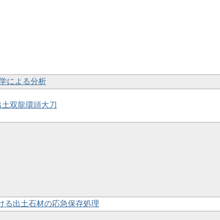
然科学による分析
号墳出土双龍環頭大刀
おける出土石材の応急保存処理