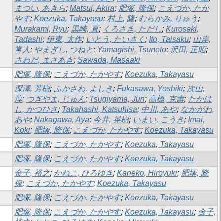
まつい, あきら
;
Matsui, Akira
;
肥塚, 隆保
;
こえづか, たか
やす
;
Koezuka, Takayasu
;
村上, 隆
;
むらかみ, りゅう
;
Murakami, Ryu
;
黒崎, 直
;
くろさき, ただし
;
Kurosaki,
Tadashi
;
伊東, 太作
;
いとう, たいさく
;
Ito, Taisaku
;
山岸,
常人
;
やまぎし, つねと
;
Yamagishi, Tsuneto
;
沢田, 正昭
;
さわだ, まさあき
;
Sawada, Masaaki
肥塚, 隆保
;
こえづか, たかやす
;
Koezuka, Takayasu
深澤, 芳樹
;
ふかさわ, よしき
;
Fukasawa, Yoshiki
;
次山,
淳
;
つぎやま, じゅん
;
Tsugiyama, Jun
;
高橋, 克壽
;
たかは
し, かつひさ
;
Takahashi, Katsuhisa
;
中川, あや
;
なかがわ,
あや
;
Nakagawa, Aya
;
今井, 晃樹
;
いまい, こうき
;
Imai,
Koki
;
肥塚, 隆保
;
こえづか, たかやす
;
Koezuka, Takayasu
肥塚, 隆保
;
こえづか, たかやす
;
Koezuka, Takayasu
肥塚, 隆保
;
こえづか, たかやす
;
Koezuka, Takayasu
金子, 裕之
;
かねこ, ひろゆき
;
Kaneko, Hiroyuki
;
肥塚, 隆
保
;
こえづか, たかやす
;
Koezuka, Takayasu
肥塚, 隆保
;
こえづか, たかやす
;
Koezuka, Takayasu
肥塚, 隆保
;
こえづか, たかやす
;
Koezuka, Takayasu
;
金子,