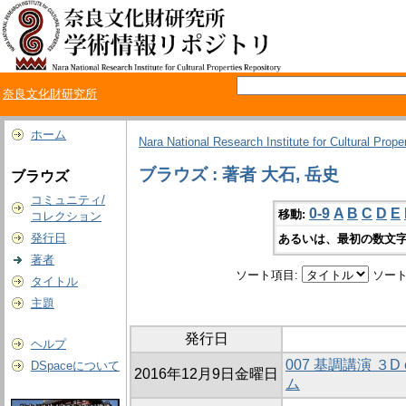
奈良文化財研究所
ホーム
Nara National Research Institute for Cultural Prope
ブラウズ : 著者 大石, 岳史
ブラウズ
コミュニティ/
0-9
A
B
C
D
E
移動:
コレクション
発行日
あるいは、最初の数文字
著者
ソート項目:
ソート
タイトル
主題
発行日
ヘルプ
007 基調講演 ３D
DSpaceについて
2016年12月9日金曜日
ム