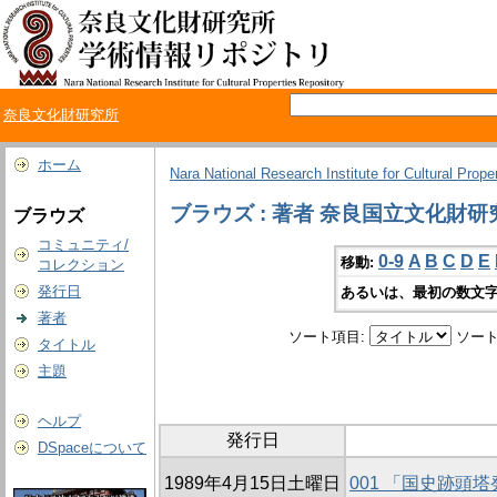
奈良文化財研究所
ホーム
Nara National Research Institute for Cultural Prope
ブラウズ : 著者 奈良国立文化財
ブラウズ
コミュニティ/
0-9
A
B
C
D
E
移動:
コレクション
発行日
あるいは、最初の数文字
著者
ソート項目:
ソート
タイトル
主題
ヘルプ
発行日
DSpaceについて
1989年4月15日土曜日
001 「国史跡頭