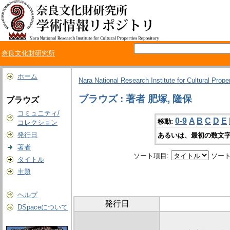
奈良文化財研究所
ホーム
Nara National Research Institute for Cultural Prope
ブラウズ : 著者 肥塚, 隆保
ブラウズ
コミュニティ/
0-9
A
B
C
D
E
移動:
コレクション
発行日
あるいは、最初の数文字
著者
ソート項目:
ソート
タイトル
主題
ヘルプ
発行日
DSpaceについて