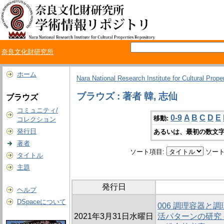
奈良文化財研究所
ホーム
Nara National Research Institute for Cultural Prope
ブラウズ : 著者 韓, 志仙
ブラウズ
コミュニティ/
0-9
A
B
C
D
E
移動:
コレクション
発行日
あるいは、最初の数文字
著者
ソート項目:
ソート
タイトル
主題
発行日
ヘルプ
DSpaceについて
006 調理容器と
2021年3月31日水曜日
活パターンの研究