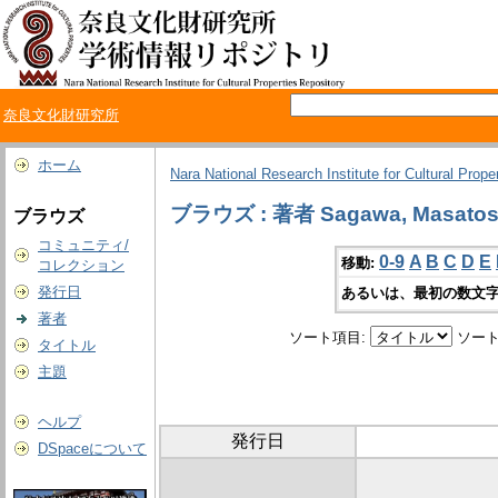
奈良文化財研究所
ホーム
Nara National Research Institute for Cultural Prope
ブラウズ : 著者 Sagawa, Masatos
ブラウズ
コミュニティ/
0-9
A
B
C
D
E
移動:
コレクション
発行日
あるいは、最初の数文字
著者
ソート項目:
ソート
タイトル
主題
ヘルプ
発行日
DSpaceについて