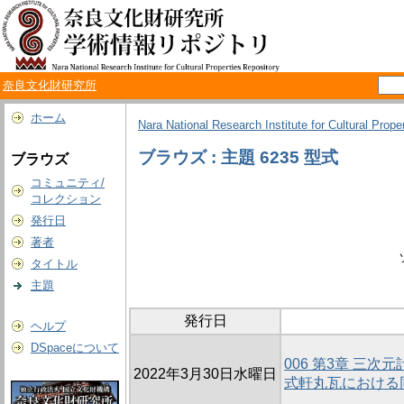
奈良文化財研究所
ホーム
Nara National Research Institute for Cultural Prope
ブラウズ : 主題 6235 型式
ブラウズ
コミュニティ/
コレクション
発行日
著者
タイトル
主題
発行日
ヘルプ
DSpaceについて
006 第3章 三
2022年3月30日水曜日
式軒丸瓦における