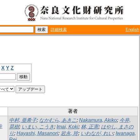
詳細検索
English
X
Y
Z
著者
中村, 亜希子
;
なかむら, あきこ
;
Nakamura, Akiko
;
今井,
寺
晃樹
;
いまい, こうき
;
Imai, Koki
;
林, 正憲
;
はやし, まさの
り
;
Hayashi, Masanori
;
岩永, 玲
;
いわなが, れい
;
Iwanaga,
Rei