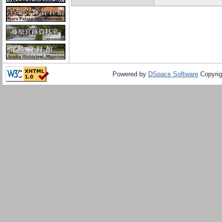
Powered by
DSpace Software
Copyrig