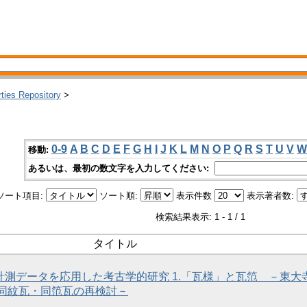
rties Repository
>
0-9
A
B
C
D
E
F
G
H
I
J
K
L
M
N
O
P
Q
R
S
T
U
V
W
移動:
あるいは、最初の数文字を入力してください:
ソート項目:
ソート順:
表示件数
表示著者数:
検索結果表示: 1 - 1 / 1
タイトル
次元計測データを応用した考古学的研究 1.「瓦様」と瓦笵 －東大
同紋瓦・同笵瓦の再検討－