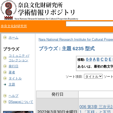
奈良文化財研究所
ホーム
Nara National Research Institute for Cultural Prope
ブラウズ : 主題 6235 型式
ブラウズ
コミュニティ/
0-9
A
B
C
D
E
移動:
コレクション
発行日
あるいは、最初の数文字
著者
ソート項目:
ソート
タイトル
主題
発行日
ヘルプ
DSpaceについて
006 第3章 三
2022年3月30日水曜日
1.「瓦様」と瓦