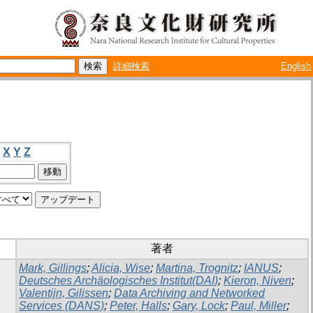
詳細検索
English
X
Y
Z
著者
Mark, Gillings
;
Alicia, Wise
;
Martina, Trognitz
;
IANUS
;
Deutsches Archäologisches Institut(DAI)
;
Kieron, Niven
;
Valentijn, Gilissen
;
Data Archiving and Networked
Services (DANS)
;
Peter, Halls
;
Gary, Lock
;
Paul, Miller
;