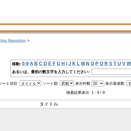
rties Repository
>
0-9
A
B
C
D
E
F
G
H
I
J
K
L
M
N
O
P
Q
R
S
T
U
V
W
移動:
あるいは、最初の数文字を入力してください:
ソート項目:
ソート順:
表示件数
表示著者数:
検索結果表示: 1 - 9 / 9
タイトル