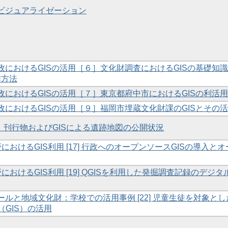
とビジュアライゼーション
行政におけるGISの活用［６］文化財調査におけるGISの基礎知
作方法
行政におけるGISの活用［７］東京都府中市におけるGISの利活用
行政におけるGISの活用［９］福岡市埋蔵文化財課のGISとその
［13］刊行物およびGISによる遺跡地図の公開状況
野におけるGIS利用 [17] 行政へのオープンソースGISの導入とオ
野におけるGIS利用 [19] QGISを利用した発掘調査記録のデジタ
スクールと地域文化財：学校での活用事例 [22] 児童生徒を対象とし
GIS）の活用