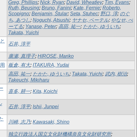
Greg, Phillips
;
Nick, Ryan
;
David, Wheatley
;
Tim, Evans
;
Ruth, Beusing
;
Bruno, Fanini
;
Kate, Fernie
;
Roberto,
Scopigno
;
Benjamin, Štular
;
Seta, Stuhec
;
野口, 淳
;
のぐ
ち, あつし
;
Noguchi, Atsushi
;
ヤナセ, ペーテル
;
やなせ, ぺ
ーてる
;
Yanase, Peter
;
高田, 祐一
;
たかた, ゆういち
;
Takata, Yuichi
識と
石井, 淳平
廣瀬, 真理子
;
HIROSE, Mariko
活用
板倉, 有大
;
ITAKURA, Yudai
高田, 祐一
;
たかた, ゆういち
;
Takata, Yuichi
;
武内, 樹治
;
Takeuchi, Mikiharu
ー
喜多, 耕一
;
Kita, Koichi
ル
石井, 淳平
;
Ishii, Junpei
た
川崎, 志乃
;
Kawasaki, Shino
独立行政法人国立文化財機構奈良文化財研究所
;