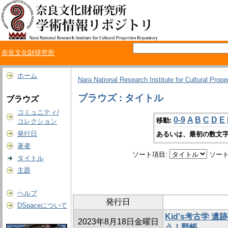
奈良文化財研究所
ホーム
Nara National Research Institute for Cultural Prope
ブラウズ : タイトル
ブラウズ
コミュニティ/
0-9
A
B
C
D
E
移動:
コレクション
発行日
あるいは、最初の数文字
著者
ソート項目:
ソート
タイトル
主題
ヘルプ
発行日
DSpaceについて
Kid's考古学 
2023年8月18日金曜日
う！野帳