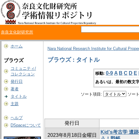
奈良文化財研究所
ホーム
Nara National Research Institute for Cultural Prope
ブラウズ : タイトル
ブラウズ
コミュニティ/
0-9
A
B
C
D
E
移動:
コレクション
発行日
あるいは、最初の数文字
著者
ソート項目:
ソート
タイトル
主題
ヘルプ
発行日
DSpaceについて
Kid's考古学 
2023年8月18日金曜日
う！野帳