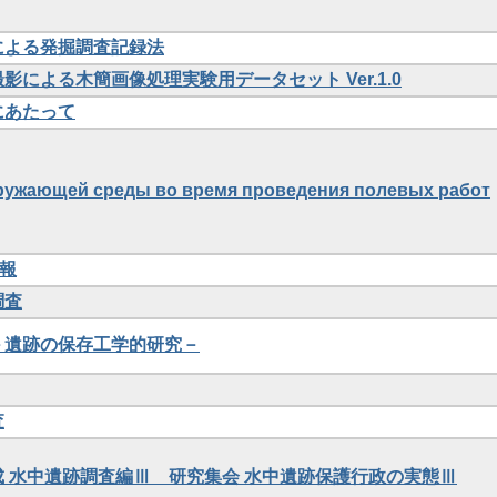
による発掘調査記録法
影による木簡画像処理実験用データセット Ver.1.0
にあたって
ружающей среды во время проведения полевых работ
情報
調査
－遺跡の保存工学的研究－
査
 水中遺跡調査編Ⅲ 研究集会 水中遺跡保護行政の実態Ⅲ