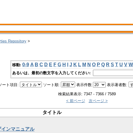
rties Repository
>
0-9
A
B
C
D
E
F
G
H
I
J
K
L
M
N
O
P
Q
R
S
T
U
V
W
移動:
あるいは、最初の数文字を入力してください:
ソート項目:
ソート順:
表示件数
表示著者数:
検索結果表示: 7347 - 7366 / 7589
< 前ページ
次ページ >
タイトル
ザインマニュアル