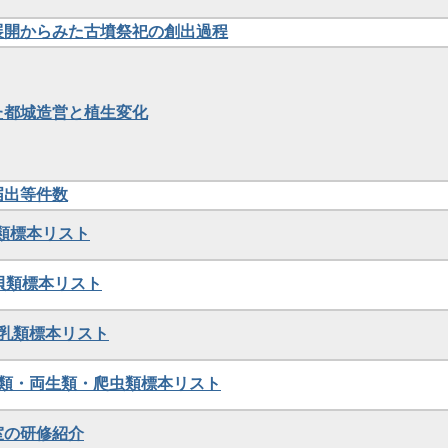
展開からみた古墳祭祀の創出過程
た都城造営と植生変化
届出等件数
魚類標本リスト
貝類標本リスト
哺乳類標本リスト
鳥類・両生類・爬虫類標本リスト
室の研修紹介