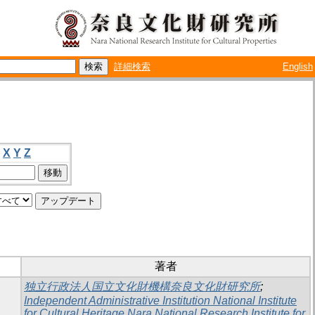
詳細検索
English
X
Y
Z
著者
独立行政法人国立文化財機構奈良文化財研究所
;
Independent Administrative Institution National Institute
for Cultural Heritage Nara National Research Institute for