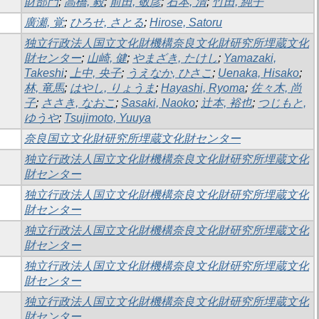
財部門
;
高橋, 毅
;
前田, 敬彦
;
石本, 清
;
竹田, 純子
廣瀬, 覚
;
ひろせ, さとる
;
Hirose, Satoru
独立行政法人国立文化財機構奈良文化財研究所埋蔵文化
財センター
;
山崎, 健
;
やまざき, たけし
;
Yamazaki,
Takeshi
;
上中, 央子
;
うえなか, ひさこ
;
Uenaka, Hisako
;
林, 竜馬
;
はやし, りょうま
;
Hayashi, Ryoma
;
佐々木, 尚
子
;
ささき, なおこ
;
Sasaki, Naoko
;
辻本, 裕也
;
つじもと,
ゆうや
;
Tsujimoto, Yuuya
奈良国立文化財研究所埋蔵文化財センター
独立行政法人国立文化財機構奈良文化財研究所埋蔵文化
財センター
独立行政法人国立文化財機構奈良文化財研究所埋蔵文化
財センター
独立行政法人国立文化財機構奈良文化財研究所埋蔵文化
財センター
独立行政法人国立文化財機構奈良文化財研究所埋蔵文化
財センター
独立行政法人国立文化財機構奈良文化財研究所埋蔵文化
財センター