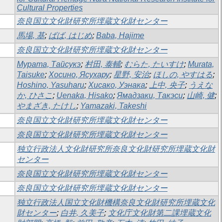
Cultural Properties
奈良国立文化財研究所埋蔵文化財センター
馬場, 基
;
ばば, はじめ
;
Baba, Hajime
奈良国立文化財研究所埋蔵文化財センター
Мурата, Тайсукэ
;
村田, 泰輔
;
むらた, たいすけ
;
Murata,
Taisuke
;
Хосино, Ясухару
;
星野, 安治
;
ほしの, やすはる
;
Hoshino, Yasuharu
;
Хисако, Уэнака
;
上中, 央子
;
うえな
か, ひさこ
;
Uenaka, Hisako
;
Ямадзаки, Такэси
;
山崎, 健
;
やまざき, たけし
;
Yamazaki, Takeshi
奈良国立文化財研究所埋蔵文化財センター
奈良国立文化財研究所埋蔵文化財センター
独立行政法人文化財研究所奈良文化財研究所埋蔵文化財
センター
奈良国立文化財研究所埋蔵文化財センター
奈良国立文化財研究所埋蔵文化財センター
独立行政法人国立文化財機構奈良文化財研究所埋蔵文化
財センター
;
白井, 久美子
;
文化庁文化財第二課埋蔵文化