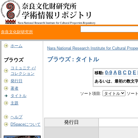
奈良文化財研究所
ホーム
Nara National Research Institute for Cultural Prope
ブラウズ : タイトル
ブラウズ
コミュニティ/
0-9
A
B
C
D
E
移動:
コレクション
発行日
あるいは、最初の数文字
著者
ソート項目:
ソート
タイトル
主題
ヘルプ
発行日
DSpaceについて