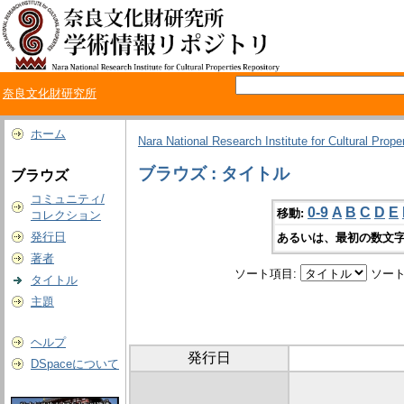
奈良文化財研究所
ホーム
Nara National Research Institute for Cultural Prope
ブラウズ : タイトル
ブラウズ
コミュニティ/
0-9
A
B
C
D
E
移動:
コレクション
発行日
あるいは、最初の数文字
著者
ソート項目:
ソート
タイトル
主題
ヘルプ
発行日
DSpaceについて