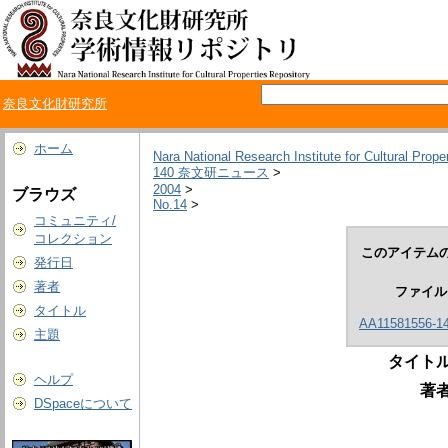
奈良文化財研究所
ホーム
Nara National Research Institute for Cultural Prope
140 奈文研ニュース
>
2004
>
ブラウズ
No.14
>
コミュニティ/
コレクション
このアイテムの
発行日
著者
ファイル
タイトル
AA11581556-14
主題
タイトル
ヘルプ
著者
DSpaceについて