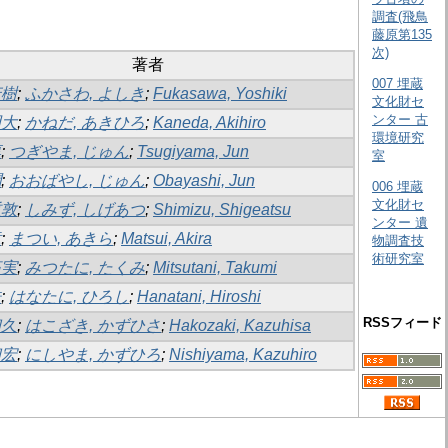
調査(飛鳥
藤原第135
次)
著者
007 埋蔵
芳樹
;
ふかさわ, よしき
;
Fukasawa, Yoshiki
文化財セ
ンター 古
明大
;
かねだ, あきひろ
;
Kaneda, Akihiro
環境研究
淳
;
つぎやま, じゅん
;
Tsugiyama, Jun
室
潤
;
おおばやし, じゅん
;
Obayashi, Jun
006 埋蔵
文化財セ
重敦
;
しみず, しげあつ
;
Shimizu, Shigeatsu
ンター 遺
章
;
まつい, あきら
;
Matsui, Akira
物調査技
術研究室
拓実
;
みつたに, たくみ
;
Mitsutani, Takumi
浩
;
はなたに, ひろし
;
Hanatani, Hiroshi
RSSフィード
和久
;
はこざき, かずひさ
;
Hakozaki, Kazuhisa
和宏
;
にしやま, かずひろ
;
Nishiyama, Kazuhiro