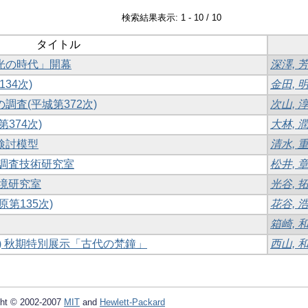
検索結果表示: 1 - 10 / 10
タイトル
曙光の時代」開幕
深澤, 
34次)
金田, 
調査(平城第372次)
次山, 
374次)
大林, 
検討模型
清水, 
物調査技術研究室
松井, 
環境研究室
光谷, 
原第135次)
花谷, 
箱崎, 
６) 秋期特別展示「古代の梵鐘」
西山, 
ht © 2002-2007
MIT
and
Hewlett-Packard