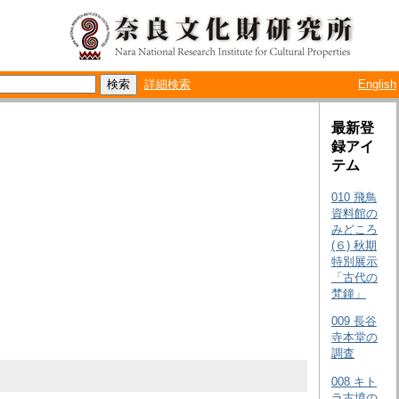
詳細検索
English
最新登
録アイ
テム
010 飛鳥
資料館の
みどころ
(６) 秋期
特別展示
「古代の
梵鐘」
009 長谷
寺本堂の
調査
008 キト
ラ古墳の