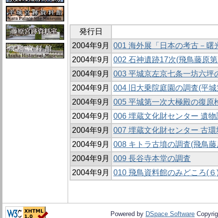
発行日
2004年9月
001 海外展「日本の考古－
2004年9月
002 石神遺跡17次(飛鳥藤原第1
2004年9月
003 平城京左京七条一坊六坪の
2004年9月
004 旧大乗院庭園の調査(平城第
2004年9月
005 平城第一次大極殿の復原
2004年9月
006 埋蔵文化財センター 遺
2004年9月
007 埋蔵文化財センター 古
2004年9月
008 キトラ古墳の調査(飛鳥藤
2004年9月
009 長谷寺本堂の調査
2004年9月
010 飛鳥資料館のみどころ(
Powered by
DSpace Software
Copyrig