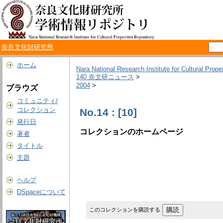
奈良文化財研究所
ホーム
Nara National Research Institute for Cultural Prope
140 奈文研ニュース
>
2004
>
ブラウズ
コミュニティ/
コレクション
No.14 : [10]
発行日
コレクションのホームページ
著者
タイトル
主題
ヘルプ
DSpaceについて
このコレクションを購読する