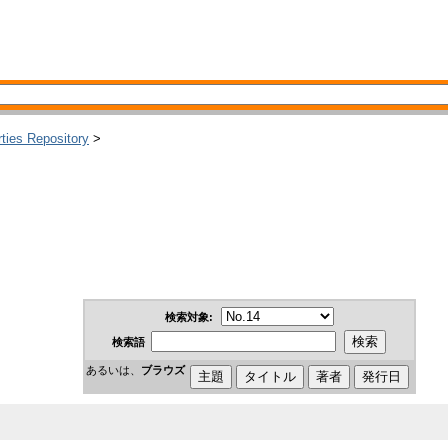
rties Repository
>
検索対象:
検索語
あるいは、
ブラウズ