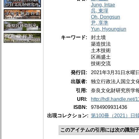
Jung, Intae
呉, 東墠
Oh, Dongsun
尹, 享準
Yun, Hyoungjun
キーワード:
封土墳
築造技法
土木技術
区画盛土
技術交流
発行日:
2021年3月31日水曜
出版者:
独立行政法人国立文
引用:
奈良文化財研究所学報、第
URI:
http://hdl.handle.net
ISBN:
9784909931436
出現コレクション:
第100冊（2021）
このアイテムの引用には次の識別子