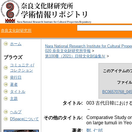
奈良文化財研究所
ホーム
Nara National Research Institute for Cultural Prope
020 奈良文化財研究所学報
>
第100冊（2021）日韓文化財論集Ⅳ
>
ブラウズ
コミュニティ/
コレクション
このアイテムのフ
発行日
ファイ
著者
タイトル
BC06570768_045
主題
タイトル:
003 古代日韓にお
－
ヘルプ
Comparative Study on
その他のタイトル:
DSpaceについて
on large tumuli in Y
著者:
鄭, 仁邰