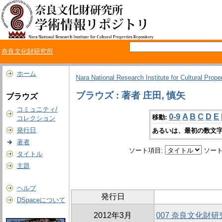
奈良文化財研究所
ホーム
Nara National Research Institute for Cultural Prope
ブラウズ : 著者 庄田, 慎矢
ブラウズ
コミュニティ/
0-9
A
B
C
D
E
移動:
コレクション
発行日
あるいは、最初の数文字
著者
ソート項目:
ソート
タイトル
主題
ヘルプ
発行日
DSpaceについて
2012年3月
007 奈良文化財