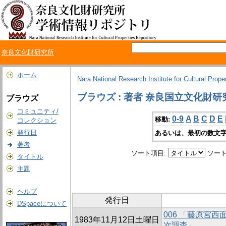
奈良文化財研究所
ホーム
Nara National Research Institute for Cultural Prope
ブラウズ : 著者 奈良国立文化財
ブラウズ
コミュニティ/
0-9
A
B
C
D
E
移動:
コレクション
発行日
あるいは、最初の数文字
著者
ソート項目:
ソート
タイトル
主題
ヘルプ
発行日
DSpaceについて
006 「藤原宮
1983年11月12日土曜日
次調査」