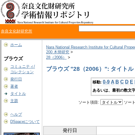
奈良文化財研究所
ホーム
Nara National Research Institute for Cultural Prope
200 木簡研究
>
28（2006）
>
ブラウズ
コミュニティ/
ブラウズ "28（2006）": タイトル
コレクション
発行日
0-9
A
B
C
D
E
移動:
著者
あるいは、最初の数文字
タイトル
主題
ソート項目:
ソート
ヘルプ
DSpaceについて
発行日