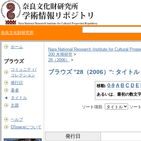
奈良文化財研究所
ホーム
Nara National Research Institute for Cultural Prope
200 木簡研究
>
28（2006）
>
ブラウズ
コミュニティ/
ブラウズ "28（2006）": タイトル
コレクション
発行日
0-9
A
B
C
D
E
移動:
著者
あるいは、最初の数文字
タイトル
主題
ソート項目:
ソート
ヘルプ
DSpaceについて
発行日