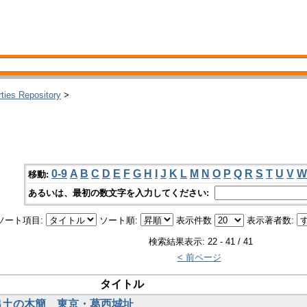
rties Repository
>
0-9
A
B
C
D
E
F
G
H
I
J
K
L
M
N
O
P
Q
R
S
T
U
V
W
移動:
あるいは、最初の数文字を入力してください:
ソート項目:
ソート順:
表示件数
表示著者数:
検索結果表示: 22 - 41 / 41
< 前ページ
タイトル
年出土の木簡 東京・葛西城址