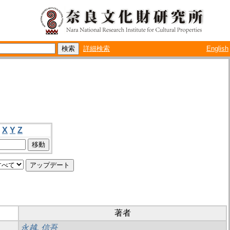
詳細検索
English
X
Y
Z
著者
永越, 信吾