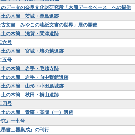
究』のデータの奈良文化財研究所「木簡データベース」への提供
年出土の木簡 茨城・栗島遺跡
れた古文書－みやこの漆紙文書の世界」展の開催
年出土の木簡 滋賀・関津遺跡
第二六号
年出土の木簡 宮城・壇の越遺跡
第二五号
年出土の木簡 岩手・毛越寺跡
年出土の木簡 岩手・向中野館遺跡
年出土の木簡 山形・小田島城跡
年出土の木簡 秋田・横山遺跡
第二四号
年出土の木簡 青森・高間（一）遺跡
真研究』一七号
出土墨書土器集成』の刊行