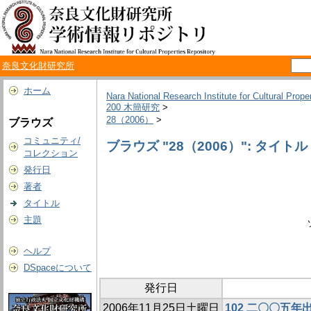
奈良文化財研究所
ホーム
Nara National Research Institute for Cultural Prope
200 木簡研究
>
28（2006）
>
ブラウズ
コミュニティ/
ブラウズ "28（2006）": タイトル
コレクション
発行日
著者
タイトル
主題
ヘルプ
DSpaceについて
発行日
2006年11月25日土曜日
102 二〇〇五