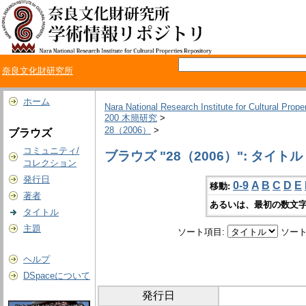
奈良文化財研究所
ホーム
Nara National Research Institute for Cultural Prope
200 木簡研究
>
28（2006）
>
ブラウズ
コミュニティ/
ブラウズ "28（2006）": タイトル
コレクション
発行日
0-9
A
B
C
D
E
移動:
著者
あるいは、最初の数文字
タイトル
主題
ソート項目:
ソート
ヘルプ
DSpaceについて
発行日